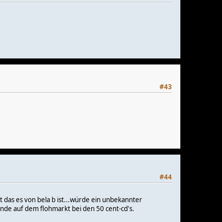
#43
#44
t das es von bela b ist...würde ein unbekannter
tände auf dem flohmarkt bei den 50 cent-cd's.