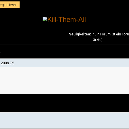
egistrieren
Neuigkeiten:
"Ein Forum ist ein Fo
ärzte)
ras
e 2008 ???