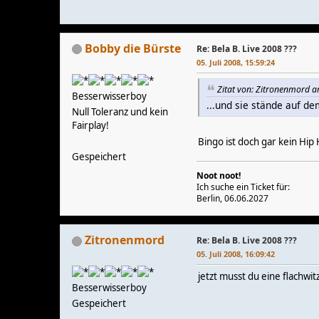
Bobby die Bürste
Re: Bela B. Live 2008 ???
05. Juli 2008, 15:59:24
Zitat von: Zitronenmord am
Besserwisserboy
...und sie stände auf de
Null Toleranz und kein
Fairplay!
Bingo ist doch gar kein Hip
Gespeichert
Noot noot!
Ich suche ein Ticket für:
Berlin, 06.06.2027
Zitronenmord
Re: Bela B. Live 2008 ???
05. Juli 2008, 16:09:42
jetzt musst du eine flachwit
Besserwisserboy
Gespeichert