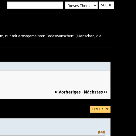
rum, nur mit ernstgemeinten Todeswünschen" (Menschen, die
⏪ Vorheriges
-
Nächstes ⏩
DRUCKEN
#40