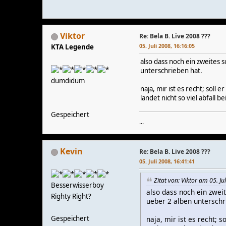
Viktor
Re: Bela B. Live 2008 ???
05. Juli 2008, 16:16:05
KTA Legende
also dass noch ein zweites 
unterschrieben hat.
dumdidum
naja, mir ist es recht; sol
landet nicht so viel abfall be
Gespeichert
...
Kevin
Re: Bela B. Live 2008 ???
05. Juli 2008, 16:41:41
Zitat von: Viktor am 05. Ju
Besserwisserboy
also dass noch ein zwei
Righty Right?
ueber 2 alben unterschr
Gespeichert
naja, mir ist es recht;