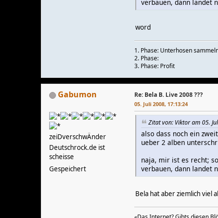
verbauen, dann landet ni
word
1. Phase: Unterhosen sammel
2. Phase:
3. Phase: Profit
Gabumon
Re: Bela B. Live 2008 ???
05. Juli 2008, 17:13:24
Zitat von: Viktor am 05. Ju
also dass noch ein zwei
zeiDverschwÄnder
ueber 2 alben unterschr
Deutschrock.de ist
scheisse
naja, mir ist es recht;
verbauen, dann landet ni
Gespeichert
Bela hat aber ziemlich viel 
«Das Internet? Gibts diesen B