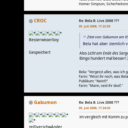
Homer Simpson, Sicherheitsins
CROC
Re: Bela B. Live 2008 ???
05. Juli 2008, 17:22:59
Zitat von: Gabumon am 05.
Besserwisserboy
Bela hat aber ziemlich v
Gespeichert
Also
Licht am Ende des Sarg
Bingo hundert mal besser!
Bela: "Vergesst alles, was ich
Farin: "Wisst ihr noch, was Bel
Publikum: "Nein!!!"
Farin: "Mann, seid ihr doof."
Gabumon
Re: Bela B. Live 2008 ???
05. Juli 2008, 17:24:03
im vergleich mit Komm zu p
zeiDverschwÄnder