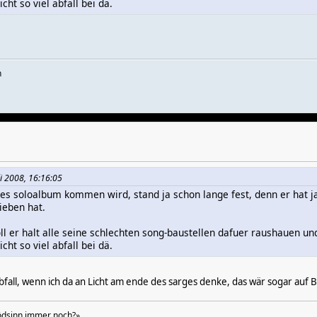
cht so viel abfall bei dä.
n
li 2008, 16:16:05
tes soloalbum kommen wird, stand ja schon lange fest, denn er hat j
ieben hat.
 soll er halt alle seine schlechten song-baustellen dafuer raushauen
cht so viel abfall bei dä.
abfall, wenn ich da an Licht am ende des sarges denke, das wär sogar auf B
lödsinn immer noch?»