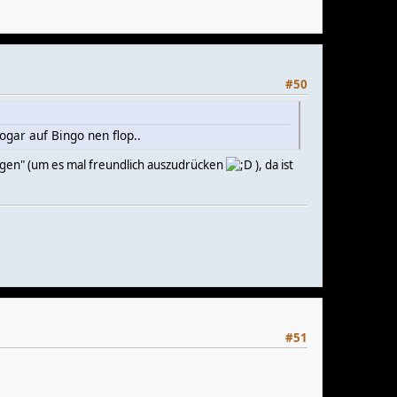
#50
ogar auf Bingo nen flop..
ungen" (um es mal freundlich auszudrücken
), da ist
#51