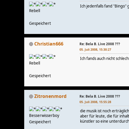
Ich jedenfalls fand "Bingo" g
Rebell
Gespeichert
Christian666
Re: Bela B. Live 2008 ???
05. Juli 2008, 15:30:27
Ich fands auch nicht schlec
Rebell
Gespeichert
Zitronenmord
Re: Bela B. Live 2008 ???
05. Juli 2008, 15:55:28
die musik ist noch erträglic
Besserwisserboy
aber für leute, die für inh
künstler so eine unterdurch
Gespeichert