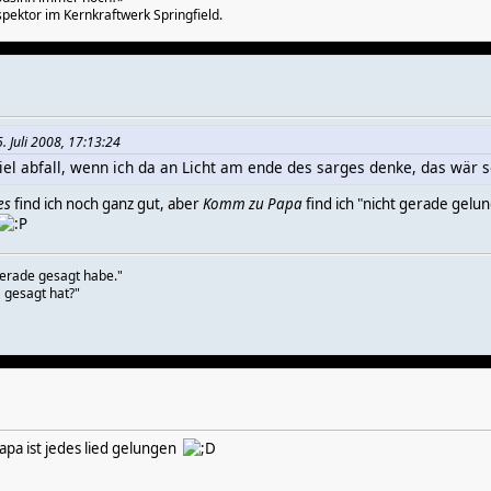
pektor im Kernkraftwerk Springfield.
 Juli 2008, 17:13:24
iel abfall, wenn ich da an Licht am ende des sarges denke, das wär s
es
find ich noch ganz gut, aber
Komm zu Papa
find ich "nicht gerade gel
 gerade gesagt habe."
a gesagt hat?"
apa ist jedes lied gelungen