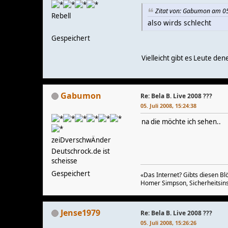
Zitat von: Gabumon am 05.
Rebell
also wirds schlecht
Gespeichert
Vielleicht gibt es Leute den
Gabumon
Re: Bela B. Live 2008 ???
05. Juli 2008, 15:24:38
na die möchte ich sehen..
zeiDverschwÄnder
Deutschrock.de ist
scheisse
Gespeichert
«Das Internet? Gibts diesen B
Homer Simpson, Sicherheitsins
Jense1979
Re: Bela B. Live 2008 ???
05. Juli 2008, 15:26:26