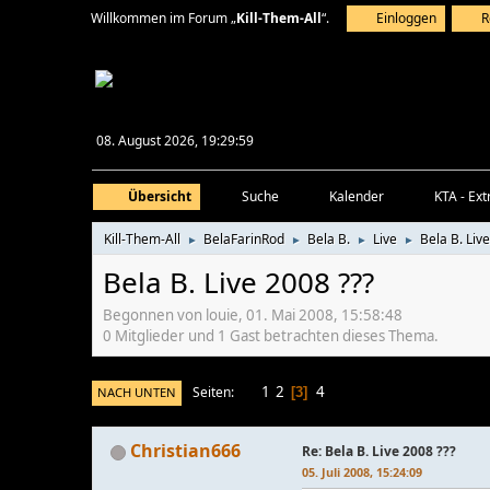
Willkommen im Forum „
Kill-Them-All
“.
Einloggen
R
08. August 2026, 19:29:59
Übersicht
Suche
Kalender
KTA - Ext
Kill-Them-All
BelaFarinRod
Bela B.
Live
Bela B. Liv
►
►
►
►
Bela B. Live 2008 ???
Begonnen von louie, 01. Mai 2008, 15:58:48
0 Mitglieder und 1 Gast betrachten dieses Thema.
1
2
4
Seiten
NACH UNTEN
3
Christian666
Re: Bela B. Live 2008 ???
05. Juli 2008, 15:24:09