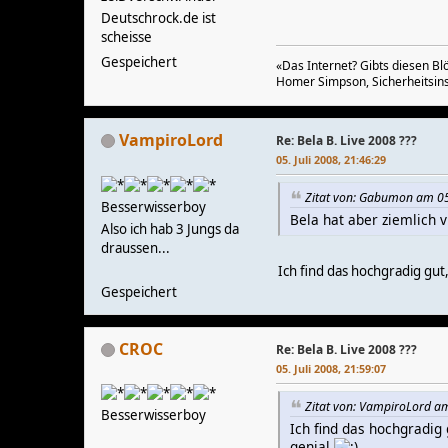
Deutschrock.de ist
scheisse
Gespeichert
«Das Internet? Gibts diesen B
Homer Simpson, Sicherheitsins
VampiroLord
Re: Bela B. Live 2008 ???
05. Juli 2008, 21:46:29
Zitat von: Gabumon am 05.
Besserwisserboy
Bela hat aber ziemlich v
Also ich hab 3 Jungs da
draussen...
Ich find das hochgradig gut,
Gespeichert
CROC
Re: Bela B. Live 2008 ???
05. Juli 2008, 21:59:07
Zitat von: VampiroLord am
Besserwisserboy
Ich find das hochgradig 
genial.