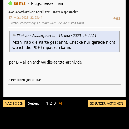
sams
Klugscheisserman
Aw: Abwärtskonzertliste - Daten gesucht
17. März 2025, 22:23:44
#63
Letzte Bearbeitung
: 17. März 2025, 22:26:33 von sams
Zitat von: Zauberpeter am 17. März 2025, 19:44:51
Moin, hab die Karte gescannt. Checke nur gerade nicht
wo ich die PDF hinpacken kann.
per E-Mail an
archiv@die-aerzte-archiv.de
2 Personen gefällt das.
1
2
3
Seiten
NACH OBEN
BENUTZER-AKTIONEN
4