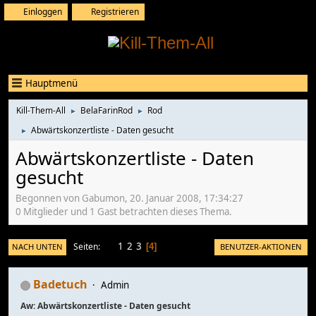
Einloggen
Registrieren
Hauptmenü
Kill-Them-All
BelaFarinRod
Rod
►
►
Abwärtskonzertliste - Daten gesucht
►
Abwärtskonzertliste - Daten
gesucht
Begonnen von Gabumon, 20. Januar 2008, 17:34:27
0 Mitglieder und 1 Gast betrachten dieses Thema.
1
2
3
Seiten
NACH UNTEN
BENUTZER-AKTIONEN
4
Badetuch
Admin
Aw: Abwärtskonzertliste - Daten gesucht