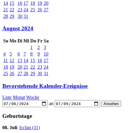
14
15
16
17
18
19
20
21
22
23
24
25
26
27
28
29
30
31
August 2024
So
Mo
Di
Mi
Do
Fr
Sa
1
2
3
4
5
6
7
8
9
10
11
12
13
14
15
16
17
18
19
20
21
22
23
24
25
26
27
28
29
30
31
Bevorstehende Kalender-Ereignisse
Liste
Monat
Woche
an
Geburtstage
08. Juli
:
fccfan (31)