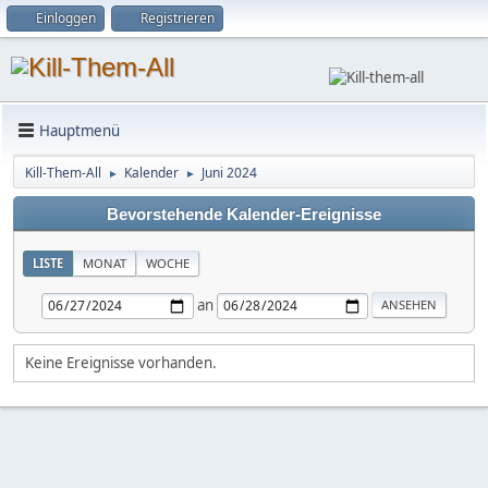
Einloggen
Registrieren
Hauptmenü
Kill-Them-All
Kalender
Juni 2024
►
►
Bevorstehende Kalender-Ereignisse
LISTE
MONAT
WOCHE
an
Keine Ereignisse vorhanden.