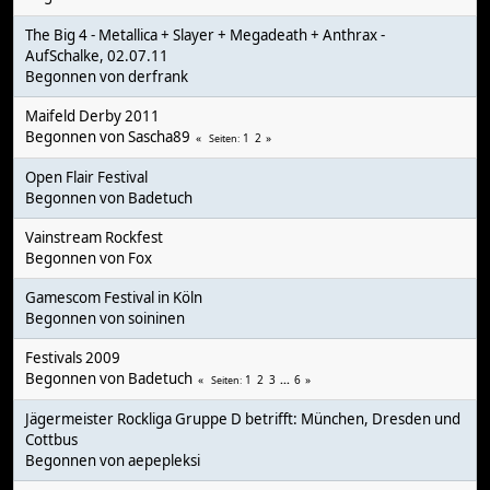
The Big 4 - Metallica + Slayer + Megadeath + Anthrax -
AufSchalke, 02.07.11
Begonnen von
derfrank
Maifeld Derby 2011
Begonnen von
Sascha89
1
2
Seiten
Open Flair Festival
Begonnen von
Badetuch
Vainstream Rockfest
Begonnen von
Fox
Gamescom Festival in Köln
Begonnen von
soininen
Festivals 2009
Begonnen von
Badetuch
1
2
3
...
6
Seiten
Jägermeister Rockliga Gruppe D betrifft: München, Dresden und
Cottbus
Begonnen von
aepepleksi