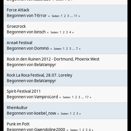
Force Attack
Begonnen von
T-Error
1
2
3
...
11
Seiten
Groezrock
Begonnen von
binsch
1
2
3
4
Seiten
Area4 Festival
Begonnen von
Dommö
1
2
3
...
7
Seiten
Rock in den Ruinen 2012 - Dortmund, Phoenix West
Begonnen von
BelaVampyr
Rock La Roca Festival, 28.07. Loreley
Begonnen von
BelaVampyr
Spirit-Festival 2011
Begonnen von
VampiroLord
1
2
3
...
17
Seiten
Rheinkultur
Begonnen von koebel_now
1
2
3
Seiten
Punk im Pott
Begonnen von
Gwendoline2000
1
2
3
4
Seiten