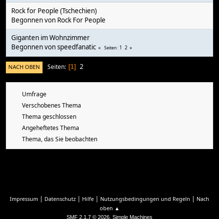
Rock for People (Tschechien)
Begonnen von Rock For People
Giganten im Wohnzimmer
Begonnen von
speedfanatic
1
2
Seiten
2
Seiten
NACH OBEN
1
Umfrage
Verschobenes Thema
Thema geschlossen
Angeheftetes Thema
Thema, das Sie beobachten
|
|
|
|
Impressum
Datenschutz
Hilfe
Nutzungsbedingungen und Regeln
Nach
oben ▲
,
SMF 2.1.7 © 2026
Simple Machines