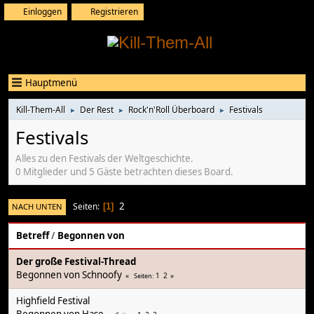
Einloggen
Registrieren
Hauptmenü
Kill-Them-All
Der Rest
Rock'n'Roll Überboard
Festivals
►
►
►
Festivals
Alles zu den Festivals der Weltgeschichte.
0 Mitglieder und 5 Gäste betrachten dieses Board.
2
Seiten
NACH UNTEN
1
Betreff
/
Begonnen von
Der große Festival-Thread
Begonnen von
Schnoofy
1
2
Seiten
Highfield Festival