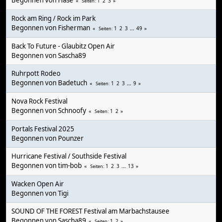
Begonnen von
Hase
1
2
3
Seiten
Rock am Ring / Rock im Park
Begonnen von
Fisherman
1
2
3
...
49
Seiten
Back To Future - Glaubitz Open Air
Begonnen von
Sascha89
Ruhrpott Rodeo
Begonnen von
Badetuch
1
2
3
...
9
Seiten
Nova Rock Festival
Begonnen von
Schnoofy
1
2
Seiten
Portals Festival 2025
Begonnen von
Pounzer
Hurricane Festival / Southside Festival
Begonnen von tim-bob
1
2
3
...
13
Seiten
Wacken Open Air
Begonnen von
Tigi
SOUND OF THE FOREST Festival am Marbachstausee
Begonnen von
Sascha89
1
2
Seiten