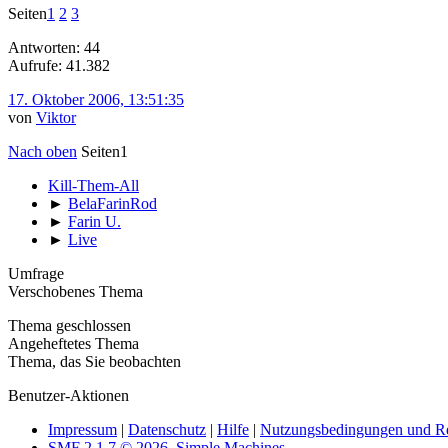
Seiten
1
2
3
Antworten: 44
Aufrufe: 41.382
17. Oktober 2006, 13:51:35
von
Viktor
Nach oben
Seiten
1
Kill-Them-All
►
BelaFarinRod
►
Farin U.
►
Live
Umfrage
Verschobenes Thema
Thema geschlossen
Angeheftetes Thema
Thema, das Sie beobachten
Benutzer-Aktionen
Impressum
|
Datenschutz
|
Hilfe
|
Nutzungsbedingungen und R
SMF 2.1.7 © 2026
,
Simple Machines