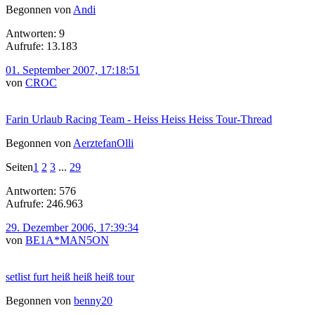
Begonnen von
Andi
Antworten: 9
Aufrufe: 13.183
01. September 2007, 17:18:51
von
CROC
Farin Urlaub Racing Team - Heiss Heiss Heiss Tour-Thread
Begonnen von
AerztefanOlli
Seiten
1
2
3
...
29
Antworten: 576
Aufrufe: 246.963
29. Dezember 2006, 17:39:34
von
BE1A*MAN5ON
setlist furt heiß heiß heiß tour
Begonnen von
benny20