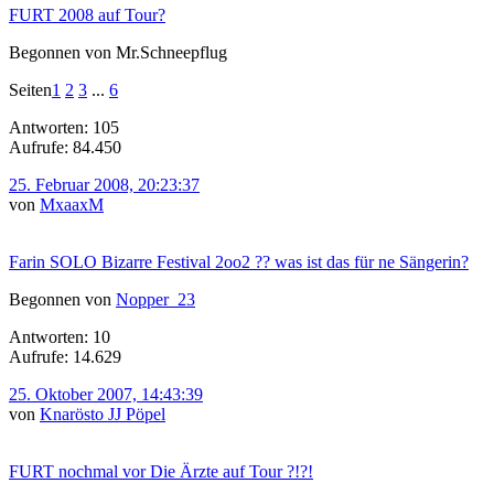
FURT 2008 auf Tour?
Begonnen von Mr.Schneepflug
Seiten
1
2
3
...
6
Antworten: 105
Aufrufe: 84.450
25. Februar 2008, 20:23:37
von
MxaaxM
Farin SOLO Bizarre Festival 2oo2 ?? was ist das für ne Sängerin?
Begonnen von
Nopper_23
Antworten: 10
Aufrufe: 14.629
25. Oktober 2007, 14:43:39
von
Knarösto JJ Pöpel
FURT nochmal vor Die Ärzte auf Tour ?!?!