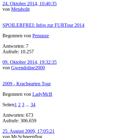
24. Oktober 2014, 10:40:35
von
Metabolit
SPOILERFREI: Infos zur FURTour 2014
Begonnen von
Penunze
Antworten: 7
Aufrufe: 10.257
09. Oktober 2014, 19:32:35
von
Gwendoline2000
2009 - Krachgarten Tour
Begonnen von
LadyMcB
Seiten
1
2
3
...
34
Antworten: 673
Aufrufe: 306.659
25. August 2009, 17:05:21
von Mr.Schneepflug