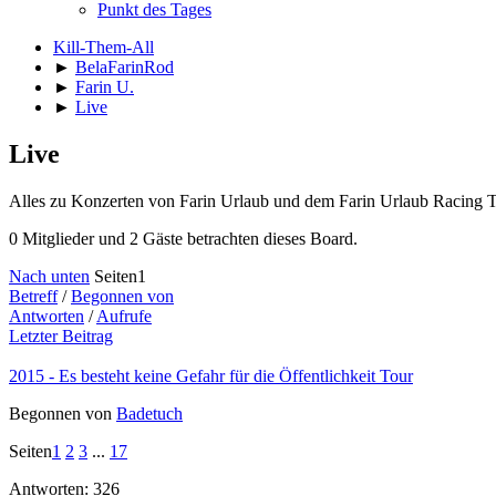
Punkt des Tages
Kill-Them-All
►
BelaFarinRod
►
Farin U.
►
Live
Live
Alles zu Konzerten von Farin Urlaub und dem Farin Urlaub Racing 
0 Mitglieder und 2 Gäste betrachten dieses Board.
Nach unten
Seiten
1
Betreff
/
Begonnen von
Antworten
/
Aufrufe
Letzter Beitrag
2015 - Es besteht keine Gefahr für die Öffentlichkeit Tour
Begonnen von
Badetuch
Seiten
1
2
3
...
17
Antworten: 326