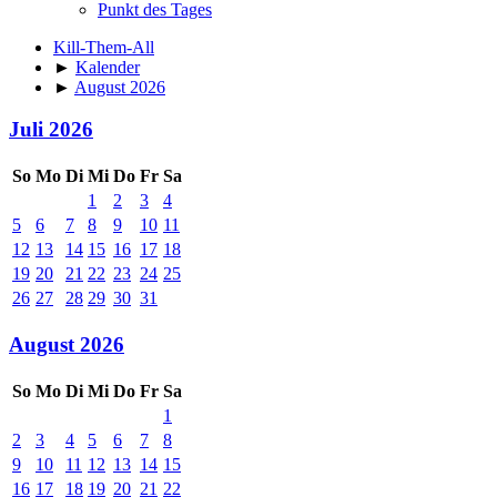
Punkt des Tages
Kill-Them-All
►
Kalender
►
August 2026
Juli 2026
So
Mo
Di
Mi
Do
Fr
Sa
1
2
3
4
5
6
7
8
9
10
11
12
13
14
15
16
17
18
19
20
21
22
23
24
25
26
27
28
29
30
31
August 2026
So
Mo
Di
Mi
Do
Fr
Sa
1
2
3
4
5
6
7
8
9
10
11
12
13
14
15
16
17
18
19
20
21
22