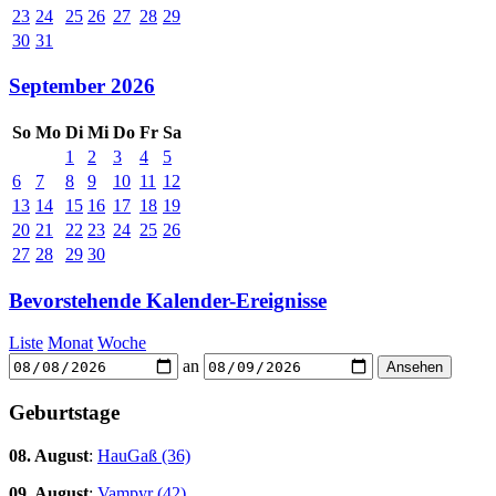
23
24
25
26
27
28
29
30
31
September 2026
So
Mo
Di
Mi
Do
Fr
Sa
1
2
3
4
5
6
7
8
9
10
11
12
13
14
15
16
17
18
19
20
21
22
23
24
25
26
27
28
29
30
Bevorstehende Kalender-Ereignisse
Liste
Monat
Woche
an
Geburtstage
08. August
:
HauGaß (36)
09. August
:
Vampyr (42)