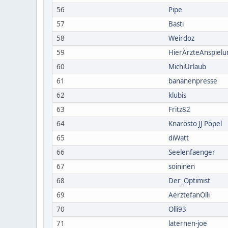
56
Pipe
57
Basti
58
Weirdoz
59
HierÄrzteAnspielu
60
MichiUrlaub
61
bananenpresse
62
klubis
63
Fritz82
64
Knarösto JJ Pöpel
65
diWatt
66
Seelenfaenger
67
soininen
68
Der_Optimist
69
AerztefanOlli
70
Olli93
71
laternen-joe