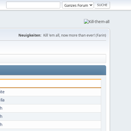
Neuigkeiten:
Kill 'em all, now more than ever! (Farin)
ite
lla
ch
ch
ch