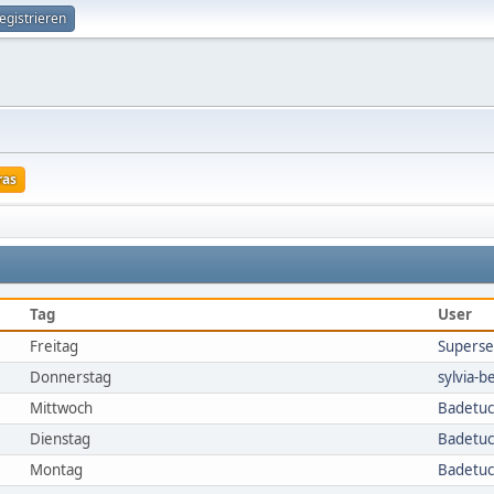
egistrieren
ras
Tag
User
Freitag
Superse
Donnerstag
sylvia-be
Mittwoch
Badetu
Dienstag
Badetu
Montag
Badetu