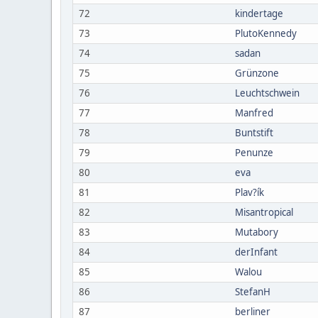
72
kindertage
73
PlutoKennedy
74
sadan
75
Grünzone
76
Leuchtschwein
77
Manfred
78
Buntstift
79
Penunze
80
eva
81
Plav?ík
82
Misantropical
83
Mutabory
84
derInfant
85
Walou
86
StefanH
87
berliner