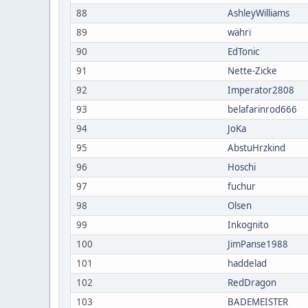
88
AshleyWilliams
89
währi
90
EdTonic
91
Nette-Zicke
92
Imperator2808
93
belafarinrod666
94
JoKa
95
AbstuHrzkind
96
Hoschi
97
fuchur
98
Olsen
99
Inkognito
100
JimPanse1988
101
haddelad
102
RedDragon
103
BADEMEISTER