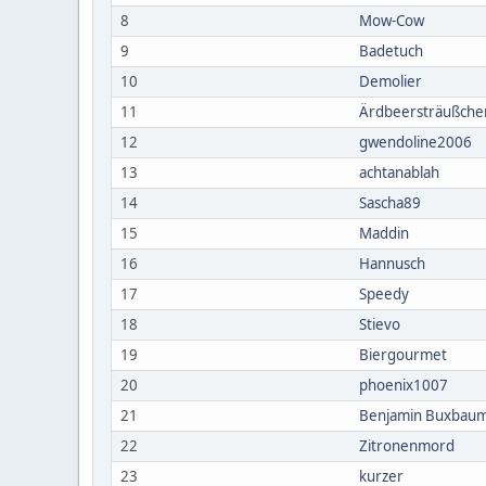
8
Mow-Cow
9
Badetuch
10
Demolier
11
Ärdbeersträußche
12
gwendoline2006
13
achtanablah
14
Sascha89
15
Maddin
16
Hannusch
17
Speedy
18
Stievo
19
Biergourmet
20
phoenix1007
21
Benjamin Buxbau
22
Zitronenmord
23
kurzer