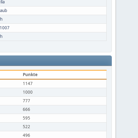
lla
laub
ch
x1007
ch
Punkte
1147
1000
777
666
595
522
496