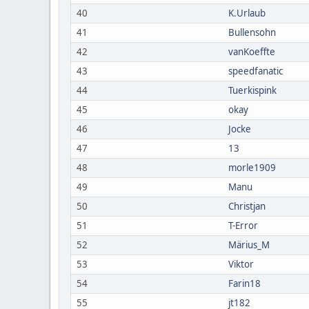
40
K.Urlaub
41
Bullensohn
42
vanKoeffte
43
speedfanatic
44
Tuerkispink
45
okay
46
Jocke
47
13
48
morle1909
49
Manu
50
Christjan
51
T-Error
52
Märius_M
53
Viktor
54
Farin18
55
jt182