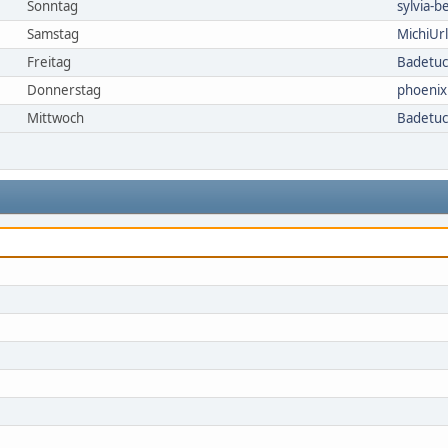
Sonntag
sylvia-be
Samstag
MichiUr
Freitag
Badetu
Donnerstag
phoeni
Mittwoch
Badetu