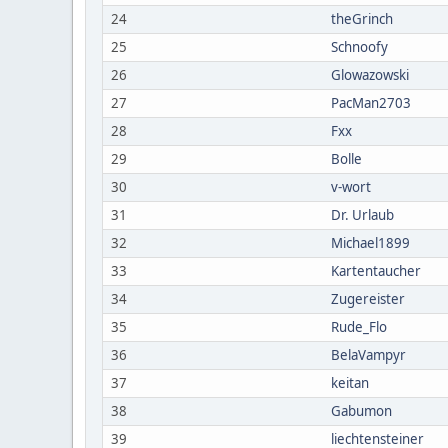
24
theGrinch
25
Schnoofy
26
Glowazowski
27
PacMan2703
28
Fxx
29
Bolle
30
v-wort
31
Dr. Urlaub
32
Michael1899
33
Kartentaucher
34
Zugereister
35
Rude_Flo
36
BelaVampyr
37
keitan
38
Gabumon
39
liechtensteiner