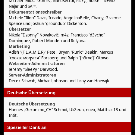
Michael "Mick." Gomez, NanoSector, Ricky., Russell "NEND"
Najar und SA™.
Dokumentationsschreiber
Michele "Illori" Davis, Irisado, AngelinaBelle, Chainy, Graeme
Spence und Joshua "groundup" Dickerson.
Übersetzer
Nikola "Dzonny" Novaković, m4z, Francisco "d3vcho"
Domínguez, Robert Monden und Relyana.
Marketing
Adish "(F.L.A.M.E.R)" Patel, Bryan "Runic" Deakin, Marcus
"cσσкιє мσηѕтєя" Forsberg und Ralph "[n3rve]" Otowo.
Webseiten-Administratoren
Jeremy "SleePy" Darwood.
Server-Administratoren
Derek Schwab, Michael Johnson und Liroy van Hoewijk.
Deutsche Übersetzung
Deutsche Übersetzung
Hannes „Geronimo_CH“ Schmid, UliZeun, noex, Matthias13 und
Intit.
Spezieller Dank an