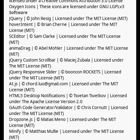
licensed under a Creative Commons Attribution 3.0 License
Oxygen Icons
| These icons are licensed under
GNU LGPLv3
Software
JQuery
| © John Resig | Licensed under
The MIT License (MIT)
hoverIntent
| © Brian Cherne | Licensed under
The MIT
License (MIT)
SCEditor
| © Sam Clarke | Licensed under
The MIT License
(MIT)
animaDrag
| © Abel Mohler | Licensed under
The MIT License
(MIT)
jQuery Custom Scrollbar
| © Maciej Zubala | Licensed under
The MIT License (MIT)
jQuery Responsive Slider
| © booncon ROCKETS | Licensed
under
The MIT License (MIT)
At.js
| © chord.luo@gmail.com | Licensed under
The MIT
License (MIT)
HTML5 Desktop Notifications
| © Tsvetan Tsvetkov | Licensed
under
The Apache License Version 2.0
GAuth Code Generator/Validator
| © Chris Cornutt | Licensed
under
The MIT License (MIT)
Dropzone.js
| © Matias Meno | Licensed under
The MIT
License (MIT)
Minify
| © Matthias Mullie | Licensed under
The MIT License
(MIT)