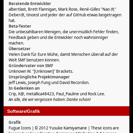
Beratende Entwickler
albertlast, Brett Flannigan, Mark Rose, René-Gilles "Nao 尚"
Deberdt, tinoest und jeder der
auf GitHub etwas beigetragen
hat
.
Beta-Tester
Die unbezahlbaren Wenigen, die unermüdlich Fehler finden,
Feedback geben und die Entwickler noch wahnsinniger
machen.
Übersetzer
Vielen Dank für Eure Mühe, damit Menschen überall auf der
Welt SMF benutzen können.
Gründervater von SMF
Unknown W. "[Unknown]" Brackets.
Ursprüngliche Projektmanager
Jeff Lewis, Joseph Fung und David Recordon.
In Gedenken an
Crip, K@, metallica48423, Paul_Pauline und Rock Lee.
An alle, die wir vergessen haben: Danke schön!
Software/Grafik
Grafik
Fugue Icons
| © 2012 Yusuke Kamiyamane | These icons are