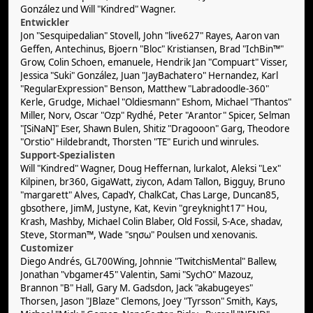
González und Will "Kindred" Wagner.
Entwickler
Jon "Sesquipedalian" Stovell, John "live627" Rayes, Aaron van
Geffen, Antechinus, Bjoern "Bloc" Kristiansen, Brad "IchBin™"
Grow, Colin Schoen, emanuele, Hendrik Jan "Compuart" Visser,
Jessica "Suki" González, Juan "JayBachatero" Hernandez, Karl
"RegularExpression" Benson, Matthew "Labradoodle-360"
Kerle, Grudge, Michael "Oldiesmann" Eshom, Michael "Thantos"
Miller, Norv, Oscar "Ozp" Rydhé, Peter "Arantor" Spicer, Selman
"[SiNaN]" Eser, Shawn Bulen, Shitiz "Dragooon" Garg, Theodore
"Orstio" Hildebrandt, Thorsten "TE" Eurich und winrules.
Support-Spezialisten
Will "Kindred" Wagner, Doug Heffernan, lurkalot, Aleksi "Lex"
Kilpinen, br360, GigaWatt, ziycon, Adam Tallon, Bigguy, Bruno
"margarett" Alves, CapadY, ChalkCat, Chas Large, Duncan85,
gbsothere, JimM, Justyne, Kat, Kevin "greyknight17" Hou,
Krash, Mashby, Michael Colin Blaber, Old Fossil, S-Ace, shadav,
Steve, Storman™, Wade "sησω" Poulsen und xenovanis.
Customizer
Diego Andrés, GL700Wing, Johnnie "TwitchisMental" Ballew,
Jonathan "vbgamer45" Valentin, Sami "SychO" Mazouz,
Brannon "B" Hall, Gary M. Gadsdon, Jack "akabugeyes"
Thorsen, Jason "JBlaze" Clemons, Joey "Tyrsson" Smith, Kays,