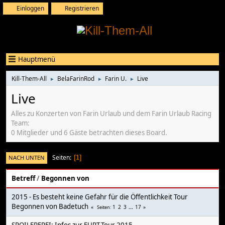
Einloggen
Registrieren
Hauptmenü
Kill-Them-All
BelaFarinRod
Farin U.
Live
►
►
►
Live
Alles zu Konzerten von Farin Urlaub und dem Farin Urlaub Racing
Team:
0 Mitglieder und 6 Gäste betrachten dieses Board.
Seiten
NACH UNTEN
1
Betreff
/
Begonnen von
2015 - Es besteht keine Gefahr für die Öffentlichkeit Tour
Begonnen von
Badetuch
1
2
3
...
17
Seiten