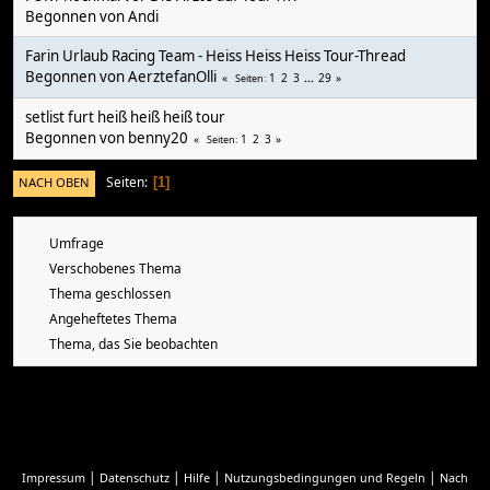
Begonnen von
Andi
Farin Urlaub Racing Team - Heiss Heiss Heiss Tour-Thread
Begonnen von
AerztefanOlli
1
2
3
...
29
Seiten
setlist furt heiß heiß heiß tour
Begonnen von
benny20
1
2
3
Seiten
Seiten
NACH OBEN
1
Umfrage
Verschobenes Thema
Thema geschlossen
Angeheftetes Thema
Thema, das Sie beobachten
|
|
|
|
Impressum
Datenschutz
Hilfe
Nutzungsbedingungen und Regeln
Nach