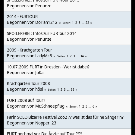
SPOILERFREI: Infos zur FURT-Tour 2015
Begonnen von
Penunze
2014 - FURTOUR
Begonnen von Dorian1212
1
2
3
...
22
Seiten
SPOILERFREI: Infos zur FURTour 2014
Begonnen von
Penunze
2009 - Krachgarten Tour
Begonnen von
LadyMcB
1
2
3
...
34
Seiten
10.07.2009 FURT in Dresden - Wer ist dabei?
Begonnen von
JoKa
Krachgarten Tour 2008
Begonnen von
hösl
1
2
3
...
35
Seiten
FURT 2008 auf Tour?
Begonnen von Mr.Schneepflug
1
2
3
...
6
Seiten
Farin SOLO Bizarre Festival 2oo2 ?? was ist das für ne Sängerin?
Begonnen von
Nopper_23
FURT nochmal vor Die Ärzte auf Tour ?!?!