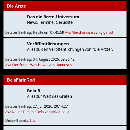
Die Ärzte
Das die ärzte-Universum
News, Termine, Gerüchte
Letzter Beitrag:
Heute
um 07:45:59
Aw: Merchandise
von
gigarod
Veröffentlichungen
Alles zu den Veröffentlichungen von "Die Ärzte".
Letzter Beitrag:
04. August 2026, 09:36:42
Aw: Wertfrage: Was ist w...
von
Hannusch
BelaFarinRod
Bela B.
Alles zur Welt des Grafen
Letzter Beitrag:
27. Juli 2026, 20:14:27
Aw: Neuer Film mit Bela
von
sylvia-bella
Unter-Boards
Live