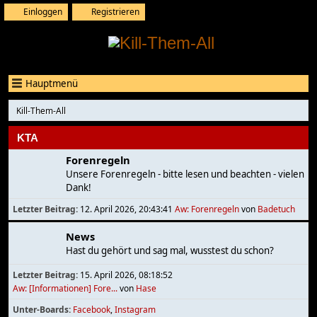
Einloggen
Registrieren
Hauptmenü
Kill-Them-All
KTA
Forenregeln
Unsere Forenregeln - bitte lesen und beachten - vielen
Dank!
Letzter Beitrag:
12. April 2026, 20:43:41
Aw: Forenregeln
von
Badetuch
News
Hast du gehört und sag mal, wusstest du schon?
Letzter Beitrag:
15. April 2026, 08:18:52
Aw: [Informationen] Fore...
von
Hase
Unter-Boards
Facebook
Instagram