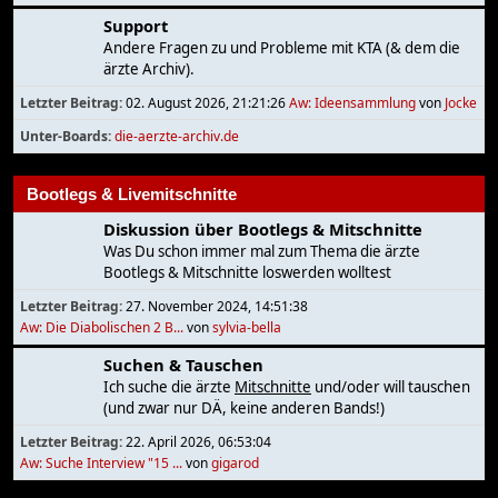
Support
Andere Fragen zu und Probleme mit KTA (& dem die
ärzte Archiv).
Letzter Beitrag:
02. August 2026, 21:21:26
Aw: Ideensammlung
von
Jocke
Unter-Boards
die-aerzte-archiv.de
Bootlegs & Livemitschnitte
Diskussion über Bootlegs & Mitschnitte
Was Du schon immer mal zum Thema die ärzte
Bootlegs & Mitschnitte loswerden wolltest
Letzter Beitrag:
27. November 2024, 14:51:38
Aw: Die Diabolischen 2 B...
von
sylvia-bella
Suchen & Tauschen
Ich suche die ärzte
Mitschnitte
und/oder will tauschen
(und zwar nur DÄ, keine anderen Bands!)
Letzter Beitrag:
22. April 2026, 06:53:04
Aw: Suche Interview "15 ...
von
gigarod